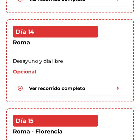
Día 14
Roma
Desayuno y día libre
Opcional
Ver recorrido completo
Día 15
Roma - Florencia