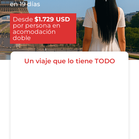
en 19 días
Desde
$1.729 USD
por persona en
acomodación
doble
Un viaje que lo tiene TODO