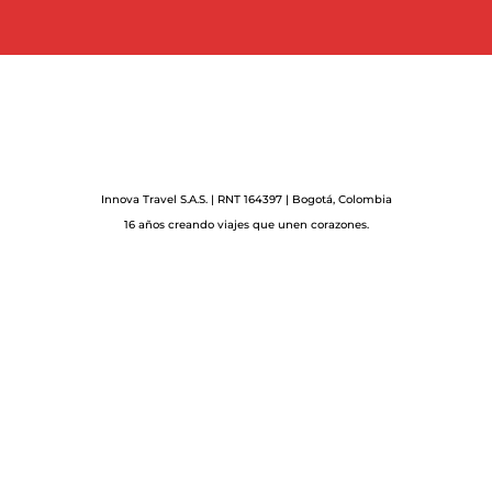
Innova Travel S.A.S. | RNT 164397 | Bogotá, Colombia
16 años creando viajes que unen corazones.