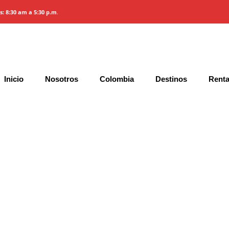
es: 8:30 am a 5:30 p.m
.
Inicio
Nosotros
Colombia
Destinos
Renta
artagena