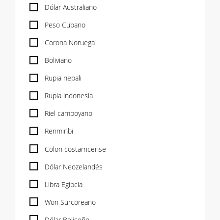
Dólar Australiano
Peso Cubano
Corona Noruega
Boliviano
Rupia nepali
Rupia indonesia
Riel camboyano
Renminbi
Colon costarricense
Dólar Neozelandés
Libra Egipcia
Won Surcoreano
Dólar Beliceño