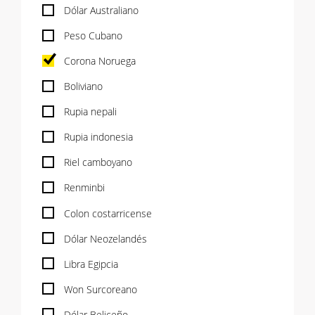
Dólar Australiano
Peso Cubano
Corona Noruega
Boliviano
Rupia nepali
Rupia indonesia
Riel camboyano
Renminbi
Colon costarricense
Dólar Neozelandés
Libra Egipcia
Won Surcoreano
Dólar Beliceño