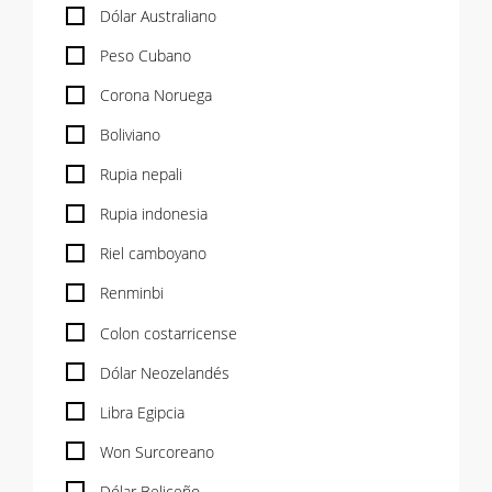
Dólar Australiano
Peso Cubano
Corona Noruega
Boliviano
Rupia nepali
Rupia indonesia
Riel camboyano
Renminbi
Colon costarricense
Dólar Neozelandés
Libra Egipcia
Won Surcoreano
Dólar Beliceño