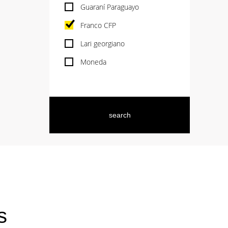
Guaraní Paraguayo
Franco CFP
Lari georgiano
Moneda
s