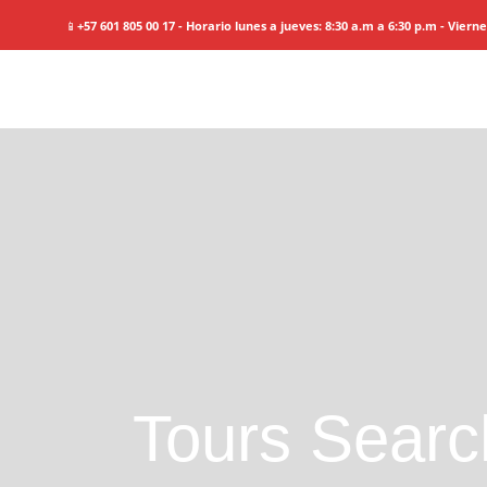
📱
+57 601 805 00 17 - Horario lunes a jueves: 8:30 a.m a 6:30 p.m - Viern
Tours Searc