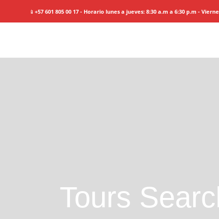
📱
+57 601 805 00 17 - Horario lunes a jueves: 8:30 a.m a 6:30 p.m - Viern
Tours Searc