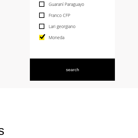
Guaraní Paraguayo
Franco CFP
Lari georgiano
Moneda
s