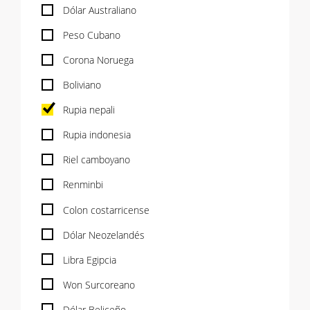
Dólar Australiano
Peso Cubano
Corona Noruega
Boliviano
Rupia nepali
Rupia indonesia
Riel camboyano
Renminbi
Colon costarricense
Dólar Neozelandés
Libra Egipcia
Won Surcoreano
Dólar Beliceño