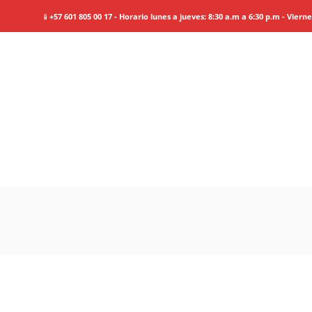
📱
+57 601 805 00 17 - Horario lunes a jueves: 8:30 a.m a 6:30 p.m - Viern
Aurora
Boreal e 
Information
Tour Plan