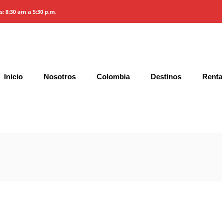
es: 8:30 am a 5:30 p.m
.
Iglú de Cristal
Inicio
Nosotros
Colombia
Destinos
Renta
Gallery
Características y Precios
Condic