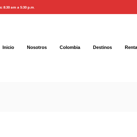
es: 8:30 am a 5:30 p.m
.
quía y Egipto
Inicio
Nosotros
Colombia
Destinos
Renta
Gallery
Características y Precios
Condic