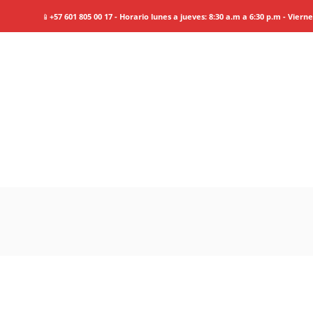
📱
+57 601 805 00 17 - Horario lunes a jueves: 8:30 a.m a 6:30 p.m - Viern
Lo
Mejor de Tur
Information
Tour Plan