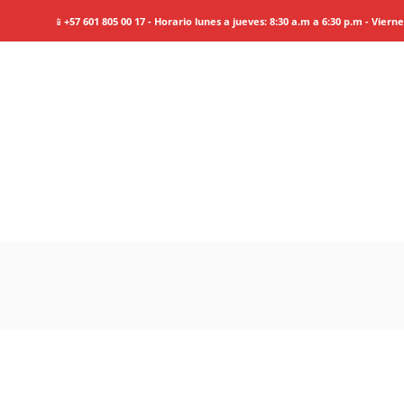
📱
+57 601 805 00 17 - Horario lunes a jueves: 8:30 a.m a 6:30 p.m - Viern
Tour
de los Alp
Information
Tour Plan