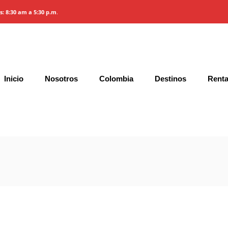
es: 8:30 am a 5:30 p.m
.
es
Inicio
Nosotros
Colombia
Destinos
Renta
Gallery
Características y Precios
Condic