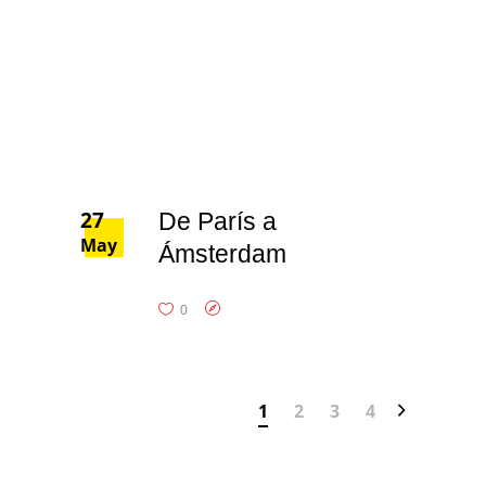
27
De París a
May
Ámsterdam
0
1
2
3
4