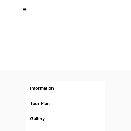
Festival
de
Luces en
Tailandia
Information
Tour Plan
Gallery