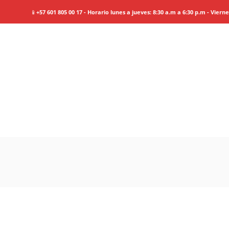
📱
+57 601 805 00 17 - Horario lunes a jueves: 8:30 a.m a 6:30 p.m - Viern
Brasil:
Paraty
Information
Tour Plan