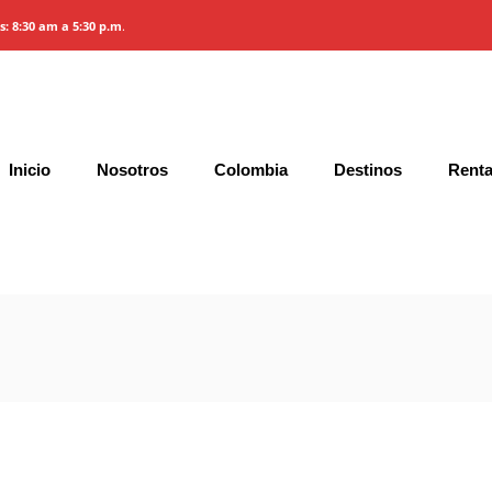
es: 8:30 am a 5:30 p.m
.
Inicio
Nosotros
Colombia
Destinos
Renta
Gallery
Características y Precios
Condic