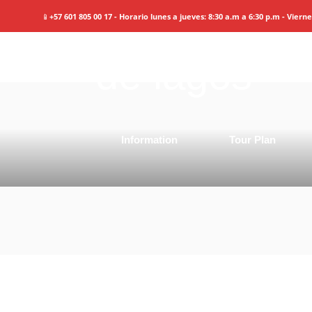
Argentina:
📱
+57 601 805 00 17 - Horario lunes a jueves: 8:30 a.m a 6:30 p.m - Viern
de lagos
Information
Tour Plan