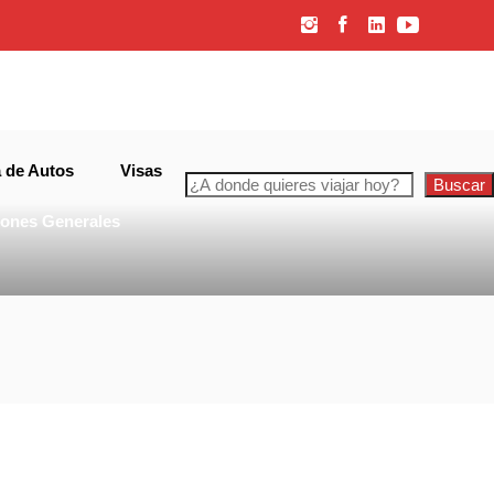
con cruce
 de Autos
Visas
Buscar
iones Generales