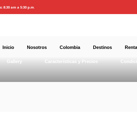
Circuito andino 
es: 8:30 am a 5:30 p.m
.
Inicio
Nosotros
Colombia
Destinos
Renta
Gallery
Características y Precios
Condic