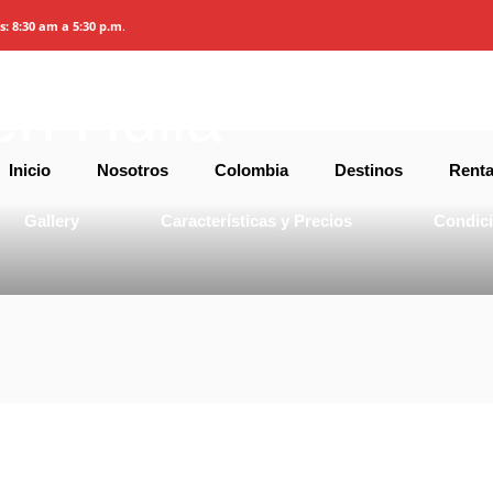
es: 8:30 am a 5:30 p.m
.
n Huila
Inicio
Nosotros
Colombia
Destinos
Renta
Gallery
Características y Precios
Condic