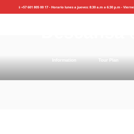
📱
+57 601 805 00 17 - Horario lunes a jueves: 8:30 a.m a 6:30 p.m - Viern
Descansa
e
Information
Tour Plan