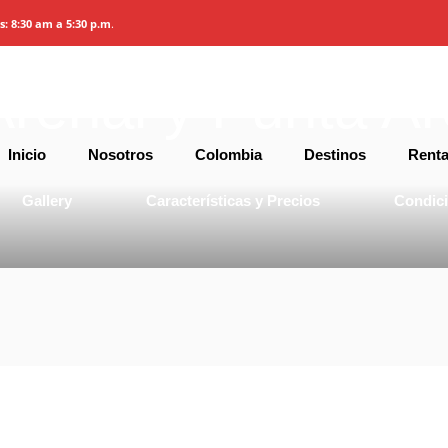
es: 8:30 am a 5:30 p.m
.
renal y Punta A
Inicio
Nosotros
Colombia
Destinos
Renta
Gallery
Características y Precios
Condic