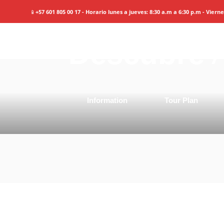
📱
+57 601 805 00 17 - Horario lunes a jueves: 8:30 a.m a 6:30 p.m - Viern
Descubre
A
Information
Tour Plan