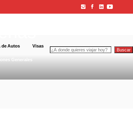
renas
 de Autos
Visas
Buscar
iones Generales