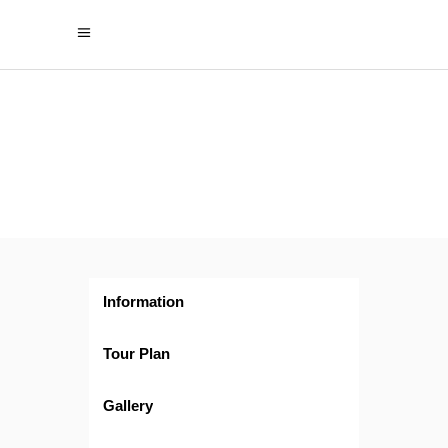
Deslumbrante
Turquía
Invierno
(Promo 2×1) –
INNOVAFAM
Information
Tour Plan
Gallery