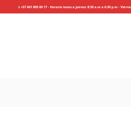
📱
+57 601 805 00 17 - Horario lunes a jueves: 8:30 a.m a 6:30 p.m - Viern
Esencias
de Ha
Information
Tour Plan