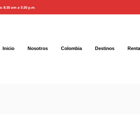
es: 8:30 am a 5:30 p.m
.
noi
Inicio
Nosotros
Colombia
Destinos
Renta
Gallery
Características y Precios
Condic