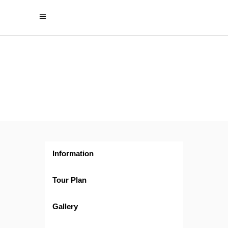
Fin
de Año en
Laponia
Information
Tour Plan
Gallery