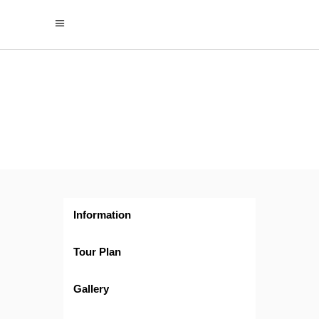
Florida
Divertida con
Crucero
Norwegian
Prima
Information
Tour Plan
Gallery