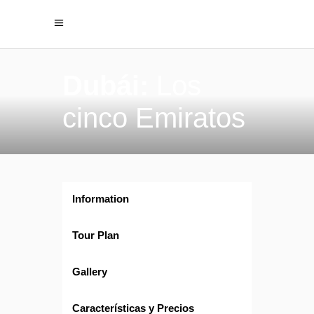
Dubái:
Los
cinco Emiratos
Information
Tour Plan
Gallery
Características y Precios