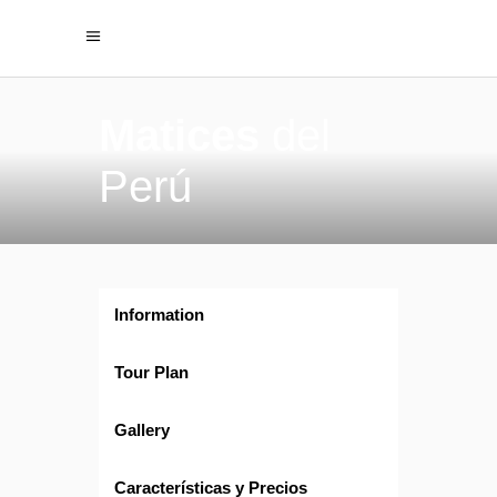
Matices
del
Perú
Information
Tour Plan
Gallery
Características y Precios