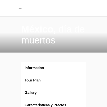
México,
día de
muertos
Information
Tour Plan
Gallery
Características y Precios