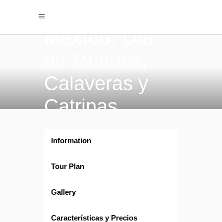
México:
Día
de Muertos,
Calaveras y
Catrinas
Information
Tour Plan
Gallery
Características y Precios