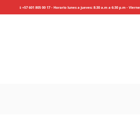
📱
+57 601 805 00 17 - Horario lunes a jueves: 8:30 a.m a 6:30 p.m - Viern
Perú
Encantad
Information
Tour Plan