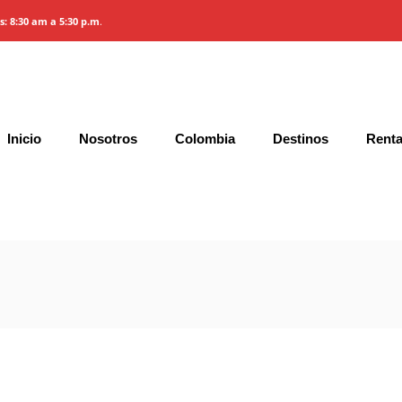
es: 8:30 am a 5:30 p.m
.
o
Inicio
Nosotros
Colombia
Destinos
Renta
Gallery
Características y Precios
Condic