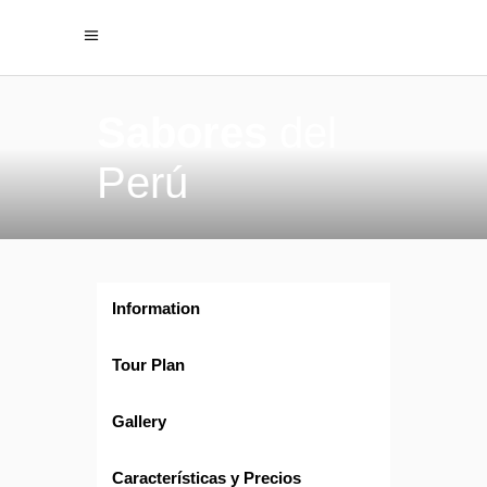
Sabores
del
Perú
Information
Tour Plan
Gallery
Características y Precios