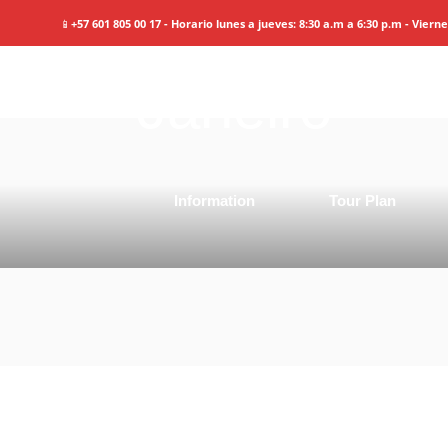
Brasil:
Sao 
📱
+57 601 805 00 17 - Horario lunes a jueves: 8:30 a.m a 6:30 p.m - Viern
Janeiro
Information
Tour Plan