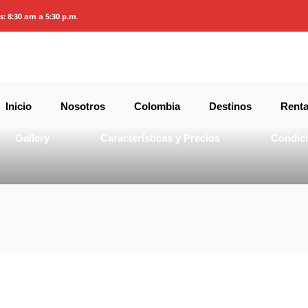
Paulo, Iguazú y 
es: 8:30 am a 5:30 p.m
.
Inicio
Nosotros
Colombia
Destinos
Renta
Gallery
Características y Precios
Condic