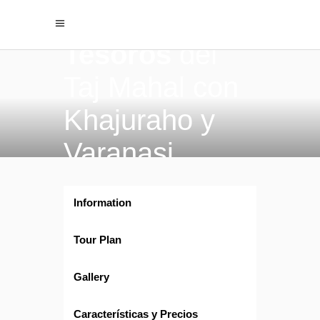
Tesoros
del
Taj Mahal con
Khajuraho y
Varanasi
Information
Tour Plan
Gallery
Características y Precios