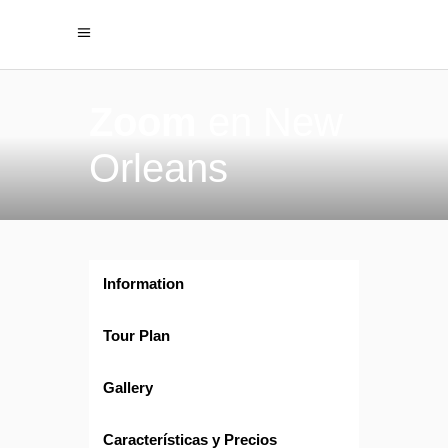
Zoom
en New
Orleans
Information
Tour Plan
Gallery
Características y Precios