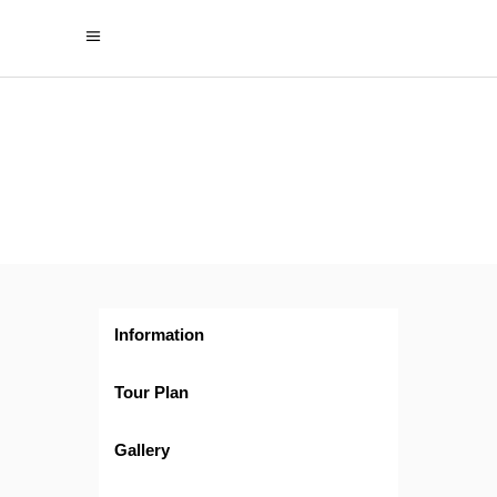
Trilogía
Asiática con
Phuket
Information
Tour Plan
Gallery